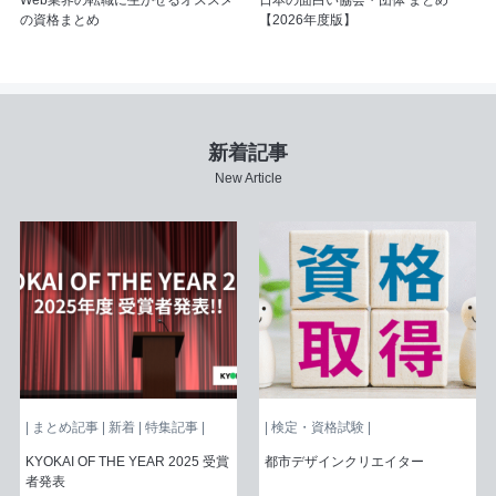
Web業界の転職に生かせるオススメ
日本の面白い協会・団体 まとめ
の資格まとめ
【2026年度版】
新着記事
New Article
| まとめ記事 | 新着 | 特集記事 |
| 検定・資格試験 |
KYOKAI OF THE YEAR 2025 受賞
都市デザインクリエイター
者発表